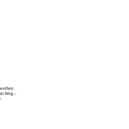
erwerben
nem Weg –
r