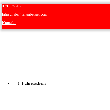
0781 78513
fahrschule@laitenberger.com
Kontakt
Führerschein