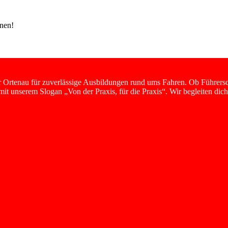
nen!
er Ortenau für zuverlässige Ausbildungen rund ums Fahren. Ob Führersc
t unserem Slogan „Von der Praxis, für die Praxis“. Wir begleiten dich