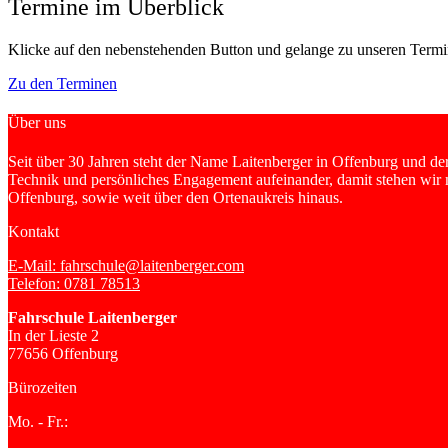
Termine im Überblick
Klicke auf den nebenstehenden Button und gelange zu unseren Termi
Zu den Terminen
Über uns
Seit über 30 Jahren steht der Name Laitenberger in Offenburg und d
Technik und persönliches Engagement aufeinander, damit stehen wir mi
Offenburg, sowie weit über den Ortenaukreis hinaus.
Kontakt
E-Mail: fahrschule@laitenberger.com
Telefon: 0781 78513
Fahrschule Laitenberger
In der Lieste 2
77656 Offenburg
Bürozeiten
Mo. - Fr.: